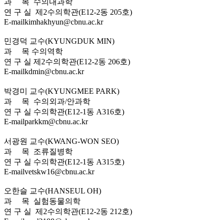
과 목
수의내과학
연 구 실
제2수의학관(E12-2동 205호)
E-mail
kimhakhyun@cbnu.ac.kr
민경덕 교수
(KYUNGDUK MIN)
과 목
수의역학
연 구 실
제2수의학관(E12-2동 206호)
E-mail
kdmin@cbnu.ac.kr
박경미 교수
(KYUNGMEE PARK)
과 목
수의외과/안과학
연 구 실
수의학관(E12-1동 A316호)
E-mail
parkkm@cbnu.ac.kr
서광원 교수
(KWANG-WON SEO)
과 목
조류질병학
연 구 실
수의학관(E12-1동 A315호)
E-mail
vetskw16@cbnu.ac.kr
오한슬 교수
(HANSEUL OH)
과 목
실험동물의학
연 구 실
제2수의학관(E12-2동 212호)